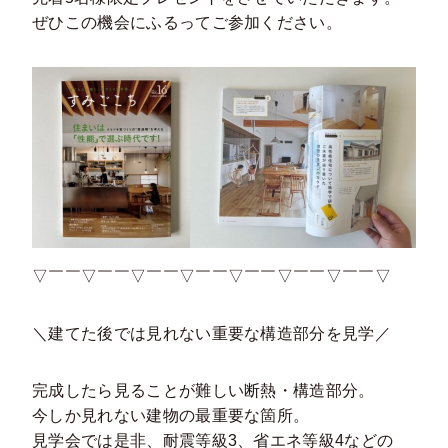
ぜひこの機会にふるってご参加ください。
▽￣￣▽￣￣▽￣￣▽￣￣▽￣￣▽￣￣▽￣￣▽
＼建てた後では見れない重要な構造部分を見学／
完成したら見ることが難しい断熱・構造部分。
今しか見れない建物の最重要な箇所。
見学会では是非、耐震等級3、省エネ等級4などの