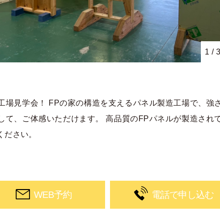
1
/
工場見学会！ FPの家の構造を支えるパネル製造工場で、強
して、ご体感いただけます。 高品質のFPパネルが製造され
ください。
WEB予約
電話で申し込む