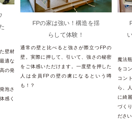
ウ
FPの家は強い！構造を揺
た
らして体験！
通常の壁と比べると強さが際立つFPの
した壁材
壁。実際に押して、引いて、強さの秘密
魔法瓶
最適な
をご体感いただけます。一度壁を押した
をコ
高の発
人は全員FPの壁の虜になるという噂
コン
も！？
ら、人
発泡さ
に綺
体感く
づく
ださい