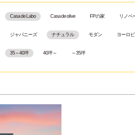
Casa de Labo
Casa de olive
FPの家
リノベ
ジャパニーズ
ナチュラル
モダン
ヨーロピ
35～40坪
40坪～
～35坪