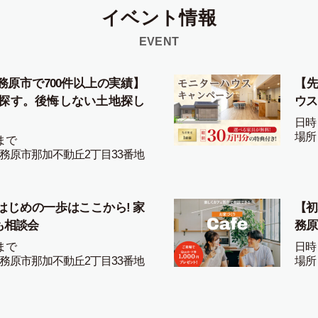
イベント情報
EVENT
務原市で700件以上の実績】
【先
探す。後悔しない土地探し
ウス
日時
場所
まで
務原市那加不動丘2丁目33番地
はじめの一歩はここから! 家
【初
も相談会
務原
まで
日時
務原市那加不動丘2丁目33番地
場所