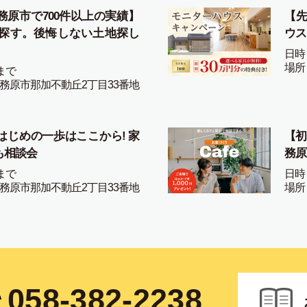
務原市で700件以上の実績】
【先
探す。後悔しない土地探し
ウス
日時
場所
まで
務原市那加不動丘2丁目33番地
はじめの一歩はここから! 家
【初
も相談会
務原
まで
日時
務原市那加不動丘2丁目33番地
場所
058-382-2238