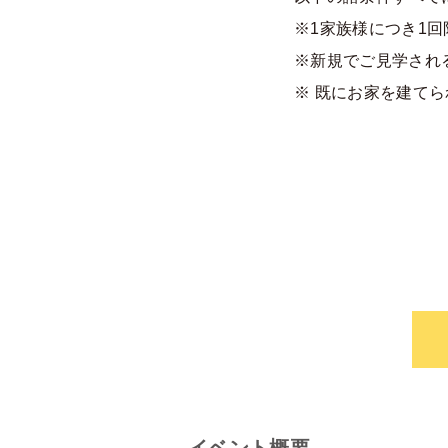
※1家族様につき1
※新規でご見学され
※ 既にお家を建て