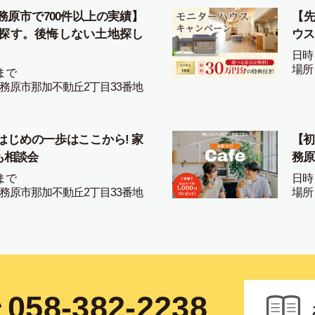
務原市で700件以上の実績】
【先
探す。後悔しない土地探し
ウス
日時
場所
まで
務原市那加不動丘2丁目33番地
はじめの一歩はここから! 家
【初
も相談会
務原
まで
日時
務原市那加不動丘2丁目33番地
場所
058-382-2238