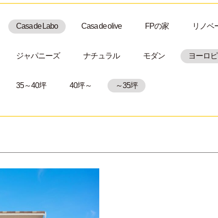
Casa de Labo
Casa de olive
FPの家
リノベ
ジャパニーズ
ナチュラル
モダン
ヨーロピ
35～40坪
40坪～
～35坪