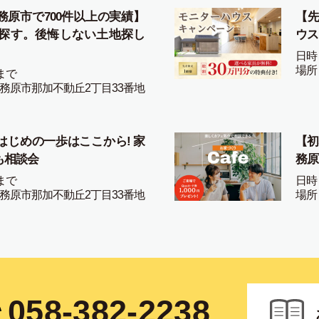
務原市で700件以上の実績】
【先
探す。後悔しない土地探し
ウス
日時
場所
まで
務原市那加不動丘2丁目33番地
はじめの一歩はここから! 家
【初
も相談会
務原
まで
日時
務原市那加不動丘2丁目33番地
場所
058-382-2238