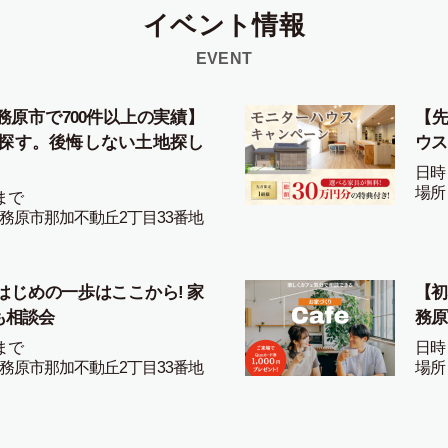
イベント情報
EVENT
務原市で700件以上の実績】
【先
探す。後悔しない土地探し
ウス
日時
場所
まで
務原市那加不動丘2丁目33番地
はじめの一歩はここから! 家
【初
も相談会
務原
まで
日時
務原市那加不動丘2丁目33番地
場所