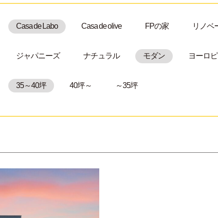
Casa de Labo
Casa de olive
FPの家
リノベ
ジャパニーズ
ナチュラル
モダン
ヨーロピ
35～40坪
40坪～
～35坪