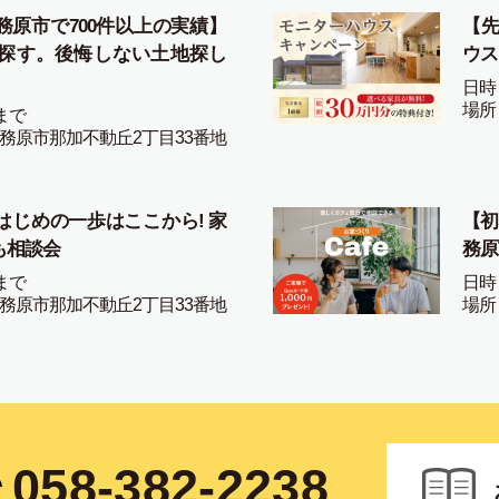
務原市で700件以上の実績】
【先
探す。後悔しない土地探し
ウス
日時
場所
まで
務原市那加不動丘2丁目33番地
はじめの一歩はここから! 家
【初
も相談会
務原
まで
日時
務原市那加不動丘2丁目33番地
場所
058-382-2238