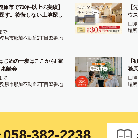
務原市で700件以上の実績】
【先
探す。後悔しない土地探し
ウス
日時
場所
まで
務原市那加不動丘2丁目33番地
はじめの一歩はここから! 家
【初
も相談会
務原
まで
日時
務原市那加不動丘2丁目33番地
場所
058-382-2238